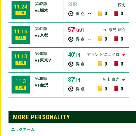
SUB
第42節
控え
11.24
vs栃木
--
0
0
SUN
得 点
57′
第41節
茶島 雄介
OUT
11.16
vs京都
SAT
--
0
0
得 点
40′
第40節
アラン ピニェイロ
IN
11.10
vs東京V
SUN
--
0
0
得 点
87′
第39節
船山 貴之
IN
11.3
vs金沢
SUN
--
0
0
得 点
MORE PERSONALITY
ニックネーム