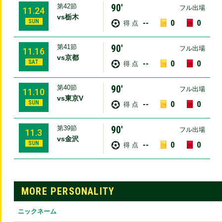
90′
第42節
フル出場
11.24
vs栃木
SUN
--
0
0
得 点
90′
第41節
フル出場
11.16
vs京都
SAT
--
0
0
得 点
90′
第40節
フル出場
11.10
vs東京V
SUN
--
0
0
得 点
90′
第39節
フル出場
11.3
vs金沢
SUN
--
0
0
得 点
MORE PERSONALITY
ニックネーム