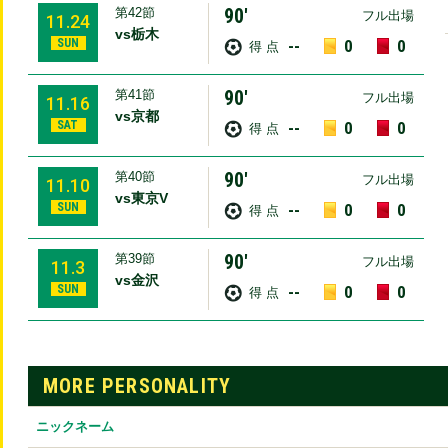
90′
第42節
フル出場
11.24
vs栃木
SUN
--
0
0
得 点
90′
第41節
フル出場
11.16
vs京都
SAT
--
0
0
得 点
90′
第40節
フル出場
11.10
vs東京V
SUN
--
0
0
得 点
90′
第39節
フル出場
11.3
vs金沢
SUN
--
0
0
得 点
MORE PERSONALITY
ニックネーム