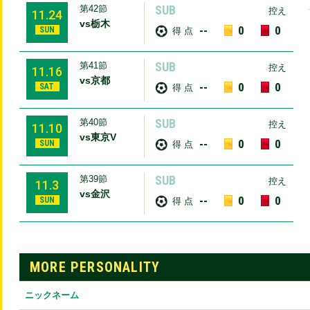
SUB
第42節
控え
11.24
vs栃木
--
0
0
SUN
得 点
SUB
第41節
控え
11.16
vs京都
--
0
0
SAT
得 点
SUB
第40節
控え
11.10
vs東京V
--
0
0
SUN
得 点
SUB
第39節
控え
11.3
vs金沢
--
0
0
SUN
得 点
MORE PERSONALITY
ニックネーム