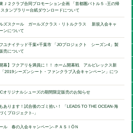
東Ｊ２クラブ合同プロモーション企画 「首都圏バトル５ -王の帰
」スタンプラリー台紙ダウンロードについて
ルズスクール ガールズクラス・リトルクラス 新規入会キャ
ーンについて
フユナイテッド千葉×千葉市 「JOプロジェクト シーズン4」製
販売について
開幕】フクアリを満員に！！ ホーム開幕戦 アルビレックス新
 「2019シーズンシート・ファンクラブ入会キャンペーン」につ
ViCオリジナルシューズの期間限定販売のお知らせ
もあります！試合後のゴミ拾い！ 「LEADS TO THE OCEAN-海
づくプロジェクト-」
ール 春の入会キャンペーン-ＰＡＳＩÓＮ