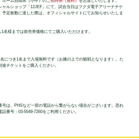
、ホーム自由席（小中）の
ご招待券（無料）
をお渡しいたします。
ャルショップ「12JEF」にて、試合当日はフクダ電子アリーナチケ
、予定枚数に達した際は、オフィシャルサイトにてお知らせいたしま
。
人1名様までは前売券価格にてご購入いただけます。
1名につき1名まで入場無料です（お膝の上での観戦となります）。た
別途チケットをご購入ください。
話番号は、PHSなど一部の電話から繋がらない場合がございます。恐れ
号：03-5549-7260をご利用ください。