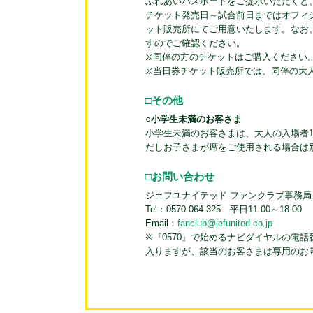
ふれあいパスポートをご提示いただくと
チケット発売日～試合前日まではオフィシ
ット販売所にてご用意いたします。なお
すのでご確認ください。
※同伴の方のチケットはご購入ください
※当日券チケット販売所では、同伴の大
□その他
○小学生未満のお客さま
小学生未満のお客さまは、大人の入場者
だしお子さまが席をご使用される場合は
□お問い合わせ
ジェフユナイテッド ファンクラブ事務局
Tel：0570-064-325 平日11:00～18:00
Email：
fanclub@jefunited.co.jp
※『0570』で始めるナビダイヤルの電
入りますが、該当のお客さまは専用のお電話番