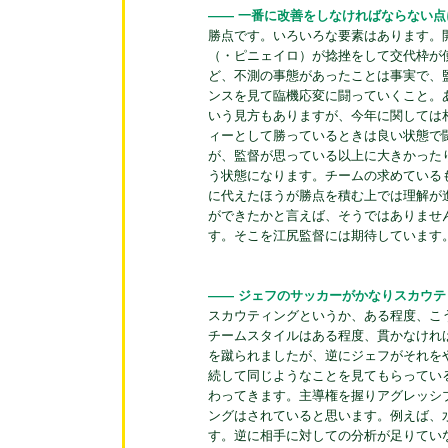
―― 一番に改善をしなければならない
勝点です。いろいろな要素はあります。
（・ピニェイロ）が捻挫をして交代枠が
ど、不測の事態があったことは事実で、
ンスを見て臨機応変に闘っていくこと。
いう見方もありますが、今年に関しては
ィーとして勝っているときは良い状態で
が、監督が思っている以上に大きかった
う状態になります。チームの求めている
に代えたほうが勝点を積む上では理解が
ができたかと言えば、そうではありませ
す。そこを江尻監督には期待しています
―― ジェフのサッカーがかなりスカウ
スカウティングというか、ある程度、こ
チームスタイルはある程度、貫かなけれ
を蹴られましたが、逆にジェフがそれを
続して同じようなことを見てもらってい
わってきます。主導権を握りアグレッシ
ングはされていると思います。例えば、
す。逆に相手に対しての分析が足りてい