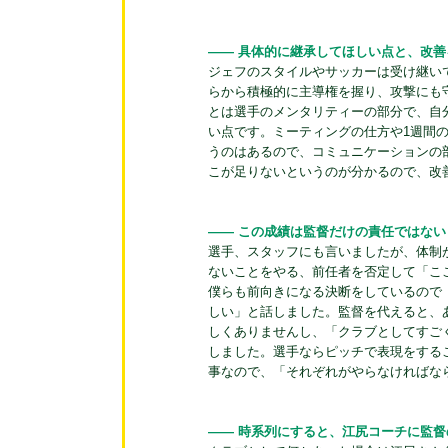
―― 具体的に継承してほしい点と、改
ジェフのスタイルやサッカーは受け継い
らから積極的に主導権を握り、攻撃にも
とは選手のメンタリティーの部分で、自
い点です。ミーティングの仕方や1週間
うのはあるので、コミュニケーションの
こが足りないというのが分かるので、改
―― この成績は監督だけの責任ではな
選手、スタッフにも言いましたが、体制
ないことをやる、前任者を否定して「こ
僕らも前向きになる決断をしているので
しい」と話しました。監督を代えると、
しくありませんし、「クラブとしてすご
しました。選手ならピッチで表現をする
事なので、「それぞれがやらなければな
―― 時系列にすると、江尻コーチに監