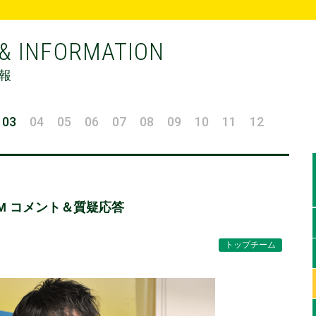
& INFORMATION
報
03
04
05
06
07
08
09
10
11
12
GM コメント＆質疑応答
トップチーム