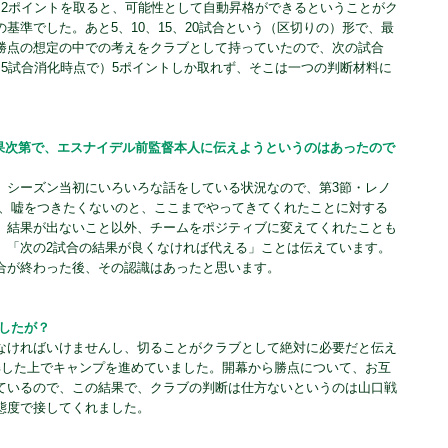
）2ポイントを取ると、可能性として自動昇格ができるということがク
基準でした。あと5、10、15、20試合という（区切りの）形で、最
勝点の想定の中での考えをクラブとして持っていたので、次の試合
（5試合消化時点で）5ポイントしか取れず、そこは一つの判断材料に
結果次第で、エスナイデル前監督本人に伝えようというのはあったので
、シーズン当初にいろいろな話をしている状況なので、第3節・レノ
直、嘘をつきたくないのと、ここまでやってきてくれたことに対する
、結果が出ないこと以外、チームをポジティブに変えてくれたことも
、「次の2試合の結果が良くなければ代える」ことは伝えています。
合が終わった後、その認識はあったと思います。
したが？
なければいけませんし、切ることがクラブとして絶対に必要だと伝え
解した上でキャンプを進めていました。開幕から勝点について、お互
ているので、この結果で、クラブの判断は仕方ないというのは山口戦
態度で接してくれました。