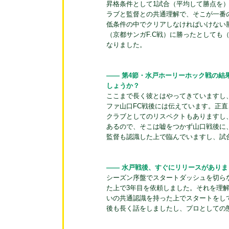
昇格条件として1試合（平均して勝点を
ラブと監督との共通理解で、そこが一番の
低条件の中でクリアしなければいけない
（京都サンガF.C戦）に勝ったとしても
なりました。
―― 第4節・水戸ホーリーホック戦の
しょうか？
ここまで長く彼とはやってきていますし
ファ山口FC戦後には伝えています。正
クラブとしてのリスペクトもありますし
あるので、そこは嘘をつかず山口戦後に
監督も認識した上で臨んでいますし、試
―― 水戸戦後、すぐにリリースがありま
シーズン序盤でスタートダッシュを切ら
た上で3年目を依頼しました。それを理
いの共通認識を持った上でスタートをし
後も長く話をしましたし、プロとしての