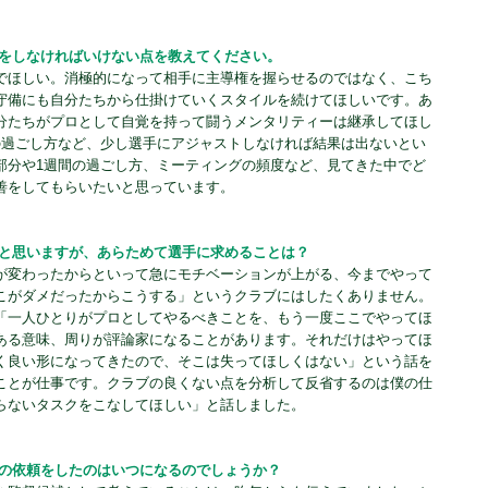
善をしなければいけない点を教えてください。
でほしい。消極的になって相手に主導権を握らせるのではなく、こち
守備にも自分たちから仕掛けていくスタイルを続けてほしいです。あ
分たちがプロとして自覚を持って闘うメンタリティーは継承してほし
の過ごし方など、少し選手にアジャストしなければ結果は出ないとい
部分や1週間の過ごし方、ミーティングの頻度など、見てきた中でど
善をしてもらいたいと思っています。
いと思いますが、あらためて選手に求めることは？
が変わったからといって急にモチベーションが上がる、今までやって
こがダメだったからこうする」というクラブにはしたくありません。
「一人ひとりがプロとしてやるべきことを、もう一度ここでやってほ
ある意味、周りが評論家になることがあります。それだけはやってほ
く良い形になってきたので、そこは失ってほしくはない」という話を
ことが仕事です。クラブの良くない点を分析して反省するのは僕の仕
らないタスクをこなしてほしい」と話しました。
督の依頼をしたのはいつになるのでしょうか？