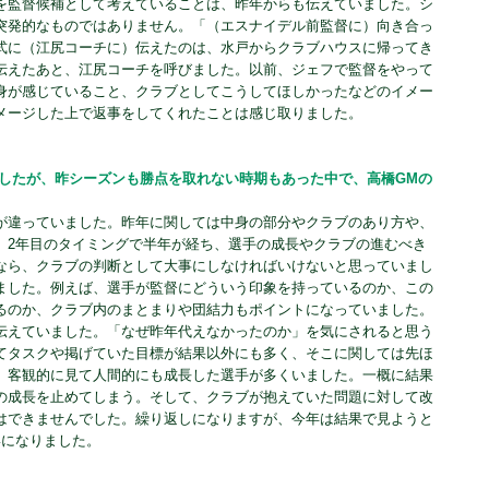
を監督候補として考えていることは、昨年からも伝えていました。シ
突発的なものではありません。「（エスナイデル前監督に）向き合っ
式に（江尻コーチに）伝えたのは、水戸からクラブハウスに帰ってき
伝えたあと、江尻コーチを呼びました。以前、ジェフで監督をやって
身が感じていること、クラブとしてこうしてほしかったなどのイメー
メージした上で返事をしてくれたことは感じ取りました。
ましたが、昨シーズンも勝点を取れない時期もあった中で、高橋GMの
が違っていました。昨年に関しては中身の部分やクラブのあり方や、
。2年目のタイミングで半年が経ち、選手の成長やクラブの進むべき
なら、クラブの判断として大事にしなければいけないと思っていまし
ました。例えば、選手が監督にどういう印象を持っているのか、この
るのか、クラブ内のまとまりや団結力もポイントになっていました。
伝えていました。「なぜ昨年代えなかったのか」を気にされると思う
てタスクや掲げていた目標が結果以外にも多く、そこに関しては先ほ
、客観的に見て人間的にも成長した選手が多くいました。一概に結果
の成長を止めてしまう。そして、クラブが抱えていた問題に対して改
はできませんでした。繰り返しになりますが、今年は結果で見ようと
形になりました。