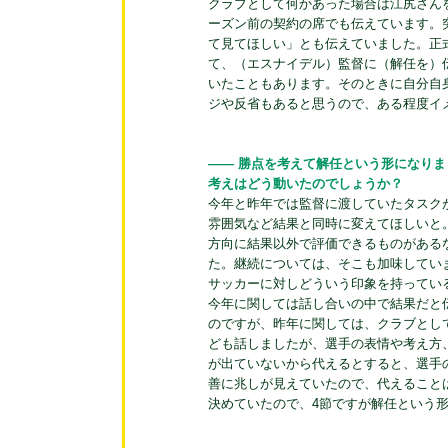
クラブとして何かあった場合は江尻さん
ーズン前の契約の席でも伝えています。
て見てほしい」とも伝えていました。正
て、（エスナイデル）監督に（解任を）
いたこともあります。そのときに自分自
ジや反省もあると思うので、ある程度イ
―― 勝点を考えて解任という形になり
考えはどう動いたのでしょうか？
今年と昨年では監督に渡していたタスク
雰囲気など結果と同時に変えてほしいと
方向に結果以外で評価できるものがある
た。継続については、そこも加味してい
サッカーに対しどういう印象を持ってい
今年に関しては話し合いの中で結果だと
のですが、昨年に関しては、クラブとし
ども話しましたが、選手の表情や考え方
が出ていないから代えるとすると、選手
善に兆しが見えていたので、代えること
決めていたので、4節ですが解任という