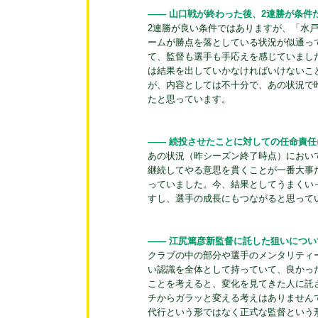
―― 山口戦が終わった後、2連勝が条件
2連勝が良い条件ではありますが、「水
ームが勝点を落としている状況が似通っ
て、監督も選手も手応えを感じていまし
は結果を出していかなければいけないこ
が、内容としては不十分で、あの状況で
たと思っています。
―― 続投させたことに対しての任命責
あの状況（昨シーズン終了時点）におい
継続してやる意思を貫くことが一番大事
っていました。今、結果としてうまくい
すし、選手の成長にもつながると思って
―― 江尻篤彦新監督に託した狙いについ
クラブの中の部分や選手のメンタリティ
い認識を全体として持っていて、良かっ
ことを考えると、変化を見てきた人に託
チからガラッと変える考えはありません
代行という形ではなく正式な監督という