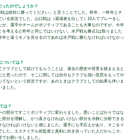
だったのでしょうか？
戸戦は絶対に勝ってください」と言うことでした。昨年、一昨年とチ
ている状況でした。山口戦は（退場者を出して）10人でプレーをし
たが、選手やチームがポジティブであることも大事なのですが、今年
とを考えると昨年と同じではいけない。水戸戦も勝点1は取りました
昨年と違うモノを見せるのであれば水戸戦に勝たなければいけなかっ
任については？
てクラブとして続けてもらうことは、過去の歴史や背景を踏まえると
だと思ったので、そこに関しては自分もクラブも強い意思をもってや
ってないという状況ですが、あのときはクラブとしての結果も伴いま
いました。
ては？
ーの部分ですごくポジティブに変わりました。悪いことばかりではな
た部分を理解し、かつ直さなければいけない部分を冷静に分析できる
さなければいけないと感じました。選手にも手応えがあり、そこをイ
でした。エスナイデル前監督と真剣に向き合っていた人だからこそ、
形でお願いをしました。