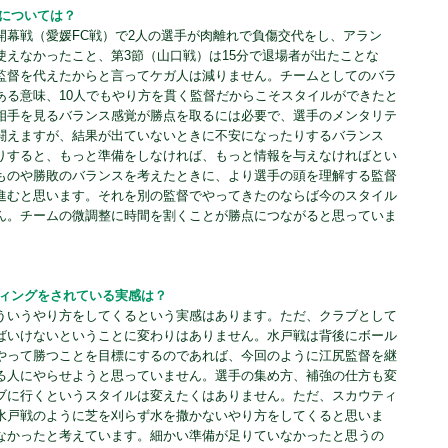
点については？
開幕戦（愛媛FC戦）で2人の選手が肉離れで負傷交代をし、アラン
使えなかったこと、第3節（山口戦）は15分で退場者が出たことな
監督を代えたからと言ってケガ人は減りません。チームとしてのバラ
ある意味、10人でもやり方を貫く監督だからこそスタイルができたと
相手を見るバランス感覚が勝点を取るには必要で、選手のメンタリテ
闘えますが、結果が出ていないときに不安になったりするバランス
りすると、もっと準備をしなければ、もっと情報を与えなければとい
ものや勝敗のバランスを考えたときに、より選手の頭を理解する監督
進むと思います。それを別の監督でやってきたのならば今のスタイル
ん。チームの微調整に時間を割くことが勝点につながると思っていま
。
ティングをされている実感は？
ういうやり方をしてくるという実感はあります。ただ、クラブとして
ばいけないということに変わりはありません。水戸戦は背後にボール
やって勝つことを目標にするのであれば、今回のように江尻監督を継
る人にやらせようと思っていません。選手の集め方、補強の仕方も変
ブに行くというスタイルは変えたくはありません。ただ、スカウティ
水戸戦のように芝を刈らず水を撒かないやり方をしてくると思いま
なかったと考えています。細かい準備が足りていなかったと思うの