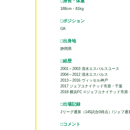
□身長・体重
188cm・81kg
□ポジション
GK
□出身地
静岡県
□経歴
2001～2003 清水エスパルスユース
2004～2012 清水エスパルス
2013～2016 ヴィッセル神戸
2017 ジェフユナイテッド市原・千葉
2018 横浜FC ※ジェフユナイテッド市
□出場記録
Jリーグ通算（145試合0得点）/ジェフ
□コメント