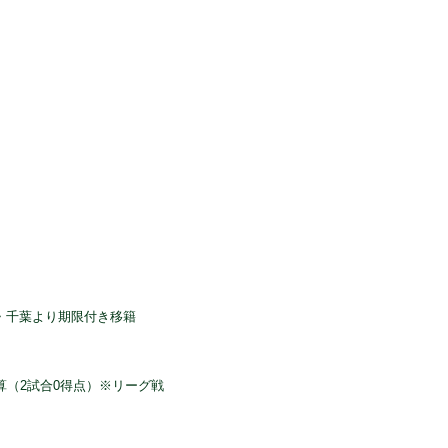
原・千葉より期限付き移籍
通算（2試合0得点）※リーグ戦