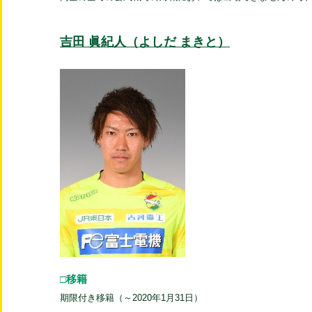
吉田 眞紀人（よしだ まきと）
□移籍
期限付き移籍（～2020年1月31日）