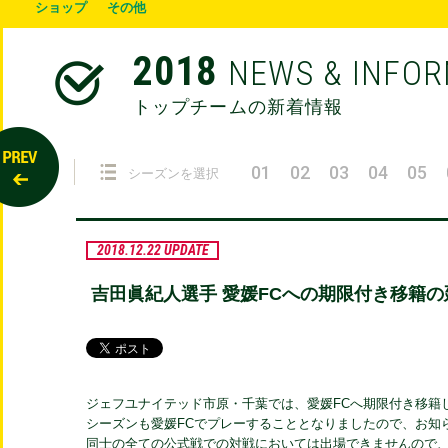
ショップ
その他
2018
NEWS & INFO
トップチームの新着情報
01
02
03
04
05
シーズンを選択
2018.12.22 UPDATE
吉田眞紀人選手 愛媛FCへの期限付き移籍
ジェフユナイテッド市原・千葉では、愛媛FCへ期限付き移籍し
シーズンも愛媛FCでプレーすることとなりましたので、お知
同士の全ての公式戦での対戦においては出場できませんので