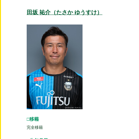
田坂 祐介（たさか ゆうすけ）
□移籍
完全移籍