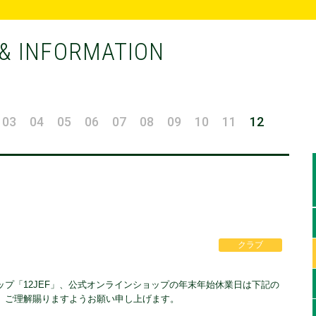
& INFORMATION
03
04
05
06
07
08
09
10
11
12
クラブ
プ「12JEF」、公式オンラインショップの年末年始休業日は下記の
、ご理解賜りますようお願い申し上げます。