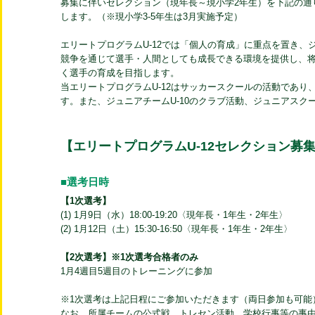
募集に伴いセレクション（現年長～現小学2年生）を下記の通
します。（※現小学3-5年生は3月実施予定）
エリートプログラムU-12では「個人の育成」に重点を置き
競争を通じて選手・人間としても成長できる環境を提供し、
く選手の育成を目指します。
当エリートプログラムU-12はサッカースクールの活動であ
す。また、ジュニアチームU-10のクラブ活動、ジュニアス
【エリートプログラムU-12セレクション募
■選考日時
【1次選考】
(1) 1月9日（水）18:00-19:20〈現年長・1年生・2年生〉
(2) 1月12日（土）15:30-16:50〈現年長・1年生・2年生〉
【2次選考】※1次選考合格者のみ
1月4週目5週目のトレーニングに参加
※1次選考は上記日程にご参加いただきます（両日参加も可能
なお、所属チームの公式戦、トレセン活動、学校行事等の事