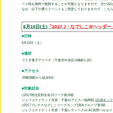
ース戦を無料で観戦することが可能となりますので、ぜひ2試
なお、以下の通りイベントもご用意しておりますので、こち
6月10日(土)
「2017 J・なでしこＷヘッダー
■日時
6月10日（土）
■場所
フクダ電子アリーナ（千葉市中央区川崎町1-20）
■アクセス
JR蘇我駅から徒歩8分
■対象試合
□2017明治安田生命J2リーグ第18節
ジェフユナイテッド市原・千葉vsアビスパ福岡戦
13:00キッ
□2017プレナスなでしこリーグカップ1部Aグループ第3節
ジェフユナイテッド市原・千葉レディースvs AC長野パル