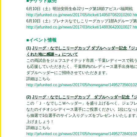
■チケット販売
6月10日（土）明治安田生命J2リーグ第18節アビスパ福岡戦
http://jefunited.co.jp/news/2017/05/ticket/149507082010260.ht
6月10日（土）プレナスなでしこリーグカップ1部Aグループ
http://jefunited.co.jp/news/2017/03/ticket/148836420010027.ht
■イベント情報
(1)
Jリーグ・なでしこリーグカップ ダブルヘッダー記念『ジ
くれた地に感謝～』について
この両試合をジェフユナイテッド市原・千葉レディースで戦
も応援していただきたく、千葉県内のレディース選手出身地に
ダブルヘッダーにご招待させていただきます。
詳細はこちら
http://jefunited.co.jp/news/2017/05/homegame/1495273560102
(2)
Jリーグ・なでしこリーグカップ ダブルヘッダー記念『
この「Ｊ・なでしこＷヘッダー」を盛り上げるべく、ジェフ
なたのイチオシレディース選手にご投票ください。1位になっ
ら抽選で1位選手のサイン入りグッズをプレゼントいたします
上げましょう！
詳細はこちら
http://jefunited.co.jp/news/2017/05/homegame/1495272840102