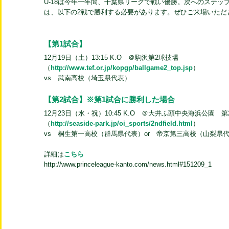
U-18は今年一年間、千葉県リーグで戦い優勝。次へのステ
は、以下の2戦で勝利する必要があります。ぜひご来場いただき
【第1試合】
12月19日（土）13:15 K.O ＠駒沢第2球技場
（
http://www.tef.or.jp/kopgp/ballgame2_top.jsp
）
vs 武南高校（埼玉県代表）
【第2試合】※第1試合に勝利した場合
12月23日（水・祝）10:45 K.O ＠大井ふ頭中央海浜公園 
（
http://seaside-park.jp/oi_sports/2ndfield.html
）
vs 桐生第一高校（群馬県代表）or 帝京第三高校（山梨県
詳細は
こちら
http://www.princeleague-kanto.com/news.html#151209_1