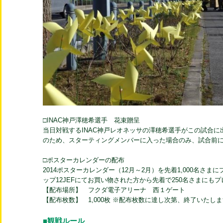
□INAC神戸澤穂希選手 花束贈呈
当日対戦するINAC神戸レオネッサの澤穂希選手がこの試合に
のため、スターティングメンバーに入った場合のみ、試合前
□ポスターカレンダーの配布
2014ポスターカレンダー（12月～2月）を先着1,000名さ
ップ12JEFにてお買い物された方から先着で250名さまにも
【配布場所】 フクダ電子アリーナ 西１ゲート
【配布枚数】 1,000枚 ※配布枚数に達し次第、終了いたし
■観戦ルール