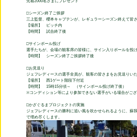
先着2000名さまにプレゼント
□シーズン終了ご挨拶
三上監督、櫻本キャプテンが、レギュラーシーズン終えて皆
【場所】 ピッチ内
【時間】 試合終了後
□サインボール投げ
選手たちが、会場の観客席の皆様に、サイン入りボールを投
【時間】 シーズン終了ご挨拶終了後
□お見送り
ジェフレディースの選手全員が、観客の皆さまをお見送りい
【場所】 西1ゲート階段下付近
【時間】 15時15分頃～ （サインボール投げ終了後）
※コンディション等により参加できない選手がいる場合がご
□かざぐるまプロジェクトの実施
ジェフレディースの勝利に追い風を吹かせられるように、蘇
で埋め尽くします。