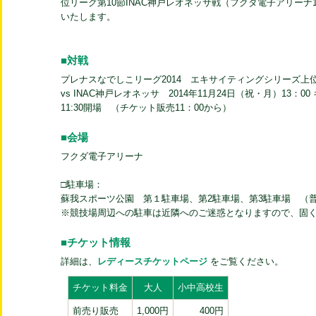
位リーグ第10節INAC神戸レオネッサ戦（フクダ電子アリーナ
いたします。
■対戦
プレナスなでしこリーグ2014 エキサイティングシリーズ上
vs INAC神戸レオネッサ 2014年11月24日（祝・月）13：0
11:30開場 （チケット販売11：00から）
■会場
フクダ電子アリーナ
□駐車場：
蘇我スポーツ公園 第１駐車場、第2駐車場、第3駐車場 （普
※競技場周辺への駐車は近隣へのご迷惑となりますので、固
■チケット情報
詳細は、
レディースチケットページ
をご覧ください。
チケット料金
大人
小中高校生
前売り販売
1,000円
400円